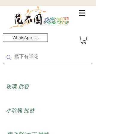
WhatsApp Us
玫瑰 批發
小玫瑰 批發
康乃馨/大丁 批發