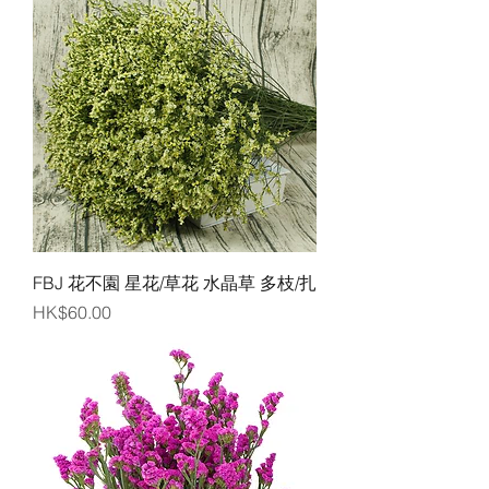
FBJ 花不園 星花/草花 水晶草 多枝/扎
價格
HK$60.00