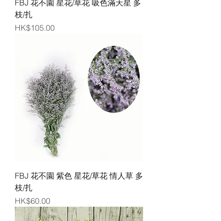
FBJ 花不園 星花/草花 吸色滿天星 多
枝/扎
價格
HK$105.00
FBJ 花不園 紫色 星花/草花 情人草 多
枝/扎
價格
HK$60.00