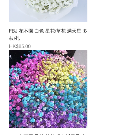
FBJ 花不園 白色 星花/草花 滿天星 多
枝/扎
價格
HK$85.00