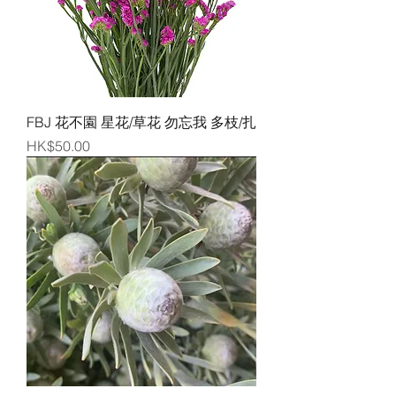
FBJ 花不園 星花/草花 勿忘我 多枝/扎
價格
HK$50.00