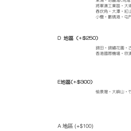
東涌，珀麗灣(馬灣
將軍澳工業區，大
舂坎角，大潭，紅
小欖，數碼港，屯
D 地區 (+$250)
錦田，錦繡花園，
香港國際機場，欣
E地區(+$300)
愉景灣，大嶼山，
A 地區 (+$100)