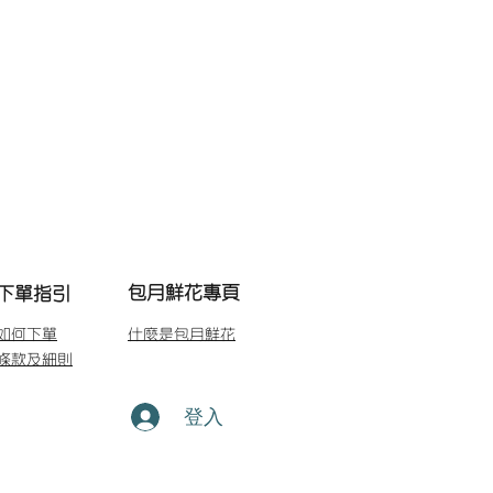
包月鮮花專頁
下單指引
如何下單
什麼是包月鮮花
條款及細則
登入