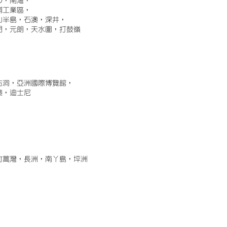
)，南灣，
埔工業區，
山半島，石澳，深井，
門，元朗，天水圍，打鼓嶺
古洞，亞洲國際博覽館，
澳，迪士尼
竹蒿灣，長洲，南丫島，坪洲