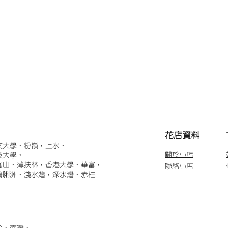
​花店資料
文大學，粉嶺，上水，
關於小店
技大學，
甸山，薄扶林，香港大學，華富，
聯絡小店
鴨脷洲，淺水灣，深水灣，赤柱