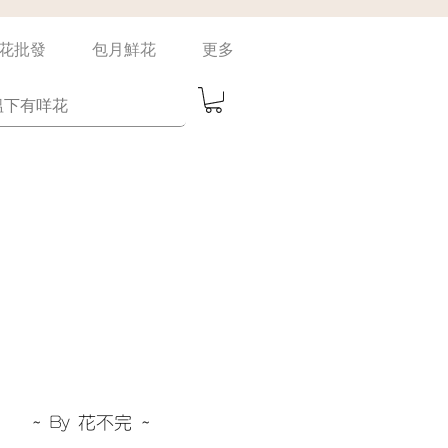
花批發
包月鮮花
更多
完 ~