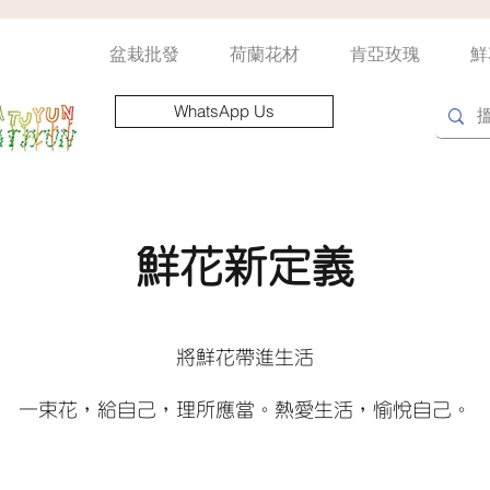
盆栽批發
荷蘭花材
肯亞玫瑰
鮮
WhatsApp Us
鮮花新定義
將鮮花帶進生活
一束花，給自己，理所應當。熱愛生活，愉悅自己。
By 花不