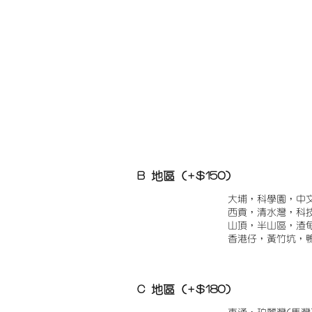
B 地區 (+$150)
大埔，科學園，中
西貢，清水灣，科
山頂，半山區，渣
香港仔，黃竹坑，
C 地區 (+$180)