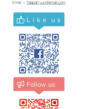
​Email :
faabatjyun@gmail.com