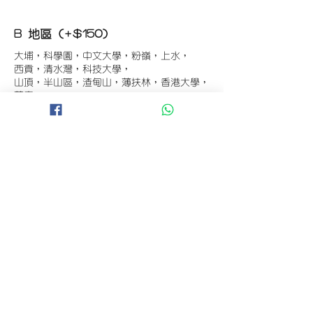
B 地區 (+$150)
大埔，科學園，中文大學，粉嶺，上水，
西貢，清水灣，科技大學，
山頂，半山區，渣甸山，薄扶林，香港大學，
華富，
香港仔，黃竹坑，鴨脷洲，淺水灣，深水灣，
赤柱
C 地區 (+$180)
東涌，珀麗灣(馬灣)，南灣，
將軍澳工業區，大埔工業區，
舂坎角，大潭，紅山半島，石澳，深井，
小欖，數碼港，屯門，元朗，天水圍，打鼓嶺
D 地區 (+$250)
錦田，錦繡花園，古洞，亞洲國際博覽館，
香港國際機場，欣澳，迪士尼
E地區(+$300)