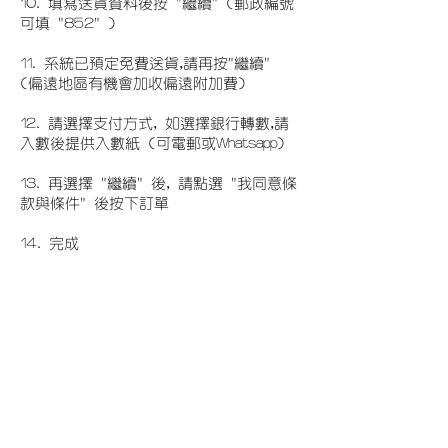
10. 填寫送貨資料後按 "繼續" (郵政編號
可填 "852" )
11. 系統已預定免費送貨,請再按"繼續"
(偏遠地區有機會加收偏遠附加費)
12. 請選擇支付方式, 如選擇銀行轉數,請
入數後提供入數紙 (可電郵或Whatsapp)
13. 再選擇 "繼續" 後, 請點選 "我同意條
款與條件" 後按下訂單
​14. 完成