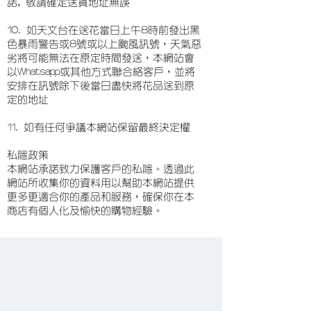
諾, 敬請確定送貨地址無誤
10. 如天文台在送花當日上午8時前發出黑
色暴雨警告或8號或以上颱風訊號，天氣惡
劣將可能無法在原定時間發送，本網站會
以Whatsapp或其他方式聯合絡客戶，並將
安排在訊號除下後當日盡快將花品送到原
定的地址
11. 如有任何爭議本網站保留最終決定權
私隱政策
本網站承諾致力保護客戶的私隱。透過此
網站所收集你的資料用以幫助本網站提供
更多更適合你的產品和服務，確保你在本
商店有個人化及愉快的購物經驗。