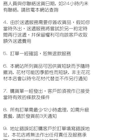
務人員與你聯絡送貨日期, 如24小時內未
有聯絡, 請致電本網站查詢
4. 由於送遞服務需要你簽收貨品，假如你
當時外出，送遞服務將嘗試於另一約定時
間再行送遞，并保留權利可向該客戶收取
額外送遞費用
5. 訂單一經確認，恕無退款服務
6. 本網站所列貨品可因供貨短缺而予隨時
撤消, 花材可能因季節性而短缺, 非主花花
材本店會以時令花材代替並不作另行通知
7. 購貨單一經發出，客戶即須視作已接受
當時有效的條款及條件
8. 所有訂單需最少12小時處理, 如需升級
套餐, 請於發貨前3天通知
9. 地址錯誤如訂購客戶於訂單填寫錯誤地
址, 本花店將無法作出任何責任及服務承