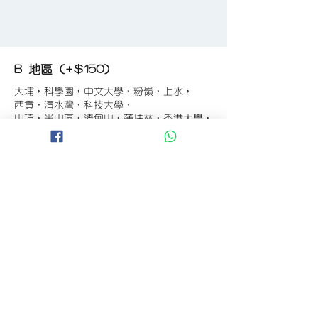
B 地區 (+$150)
大埔，科學園，中文大學，粉嶺，上水，
西貢，清水灣，科技大學，
山頂，半山區，渣甸山，薄扶林，香港大學，
華富，
香港仔，黃竹坑，鴨脷洲，淺水灣，深水灣，
赤柱
C 地區 (+$180)
東涌，珀麗灣(馬灣)，南灣，
將軍澳工業區，大埔工業區，
舂坎角，大潭，紅山半島，石澳，深井，
小欖，數碼港，屯門，元朗，天水圍，打鼓嶺
D 地區 (+$250)
錦田，錦繡花園，古洞，亞洲國際博覽館，
香港國際機場，欣澳，迪士尼