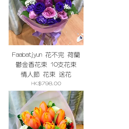
Faabatjyun 花不完 荷蘭
鬱金香花束 10支花束
情人節 花束 送花
價格
HK$798.00