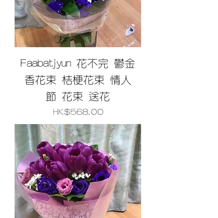
Faabatjyun 花不完 鬱金
香花束 桔梗花束 情人
節 花束 送花
價格
HK$568.00