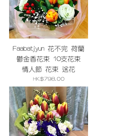
Faabatjyun 花不完 荷蘭
鬱金香花束 10支花束
情人節 花束 送花
價格
HK$798.00