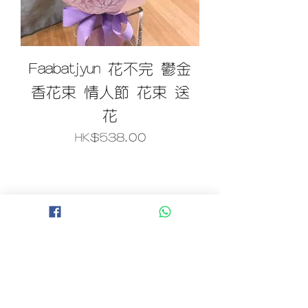
Faabatjyun 花不完 鬱金
香花束 情人節 花束 送
花
價格
HK$538.00
B 地區 (+$150)