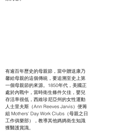
有逾百年歷史的母親節，當中贈送康乃
馨給母親的這個傳統，要追溯至史上第
一個母親節的來源。1850年代，美國正
處於內戰中，當時衛生條件欠佳，嬰兒
存活率很低，西維珍尼亞州的女性運動
人士里夫斯（Ann Reeves Jarvis）便籌
組 Mothers' Day Work Clubs（母親之日
工作俱樂部），教導其他媽媽衛生知識
獲醫護賞識。