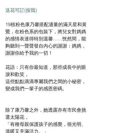
送花可訂(按我)
19枝粉色康乃馨搭配適量的滿天星和黃
鶯，在粉色系的包裝下，將兒女對媽媽
的感情表達得特別溫馨……恍然間，能
夠聽到一聲聲發自內心的謝謝：媽媽，
謝謝你給予我的一切！
花語：只有你最知道，那些成長中的眼
淚和歡笑，
這些點點滴滴專屬我們之間的小秘密，
變成我們一輩子的感恩密碼。
除了康乃馨之外，她透露亦有市民會挑
選太陽花，
「有種母親保護孩子的感覺，很光明、
溫暖又充滿活力。」