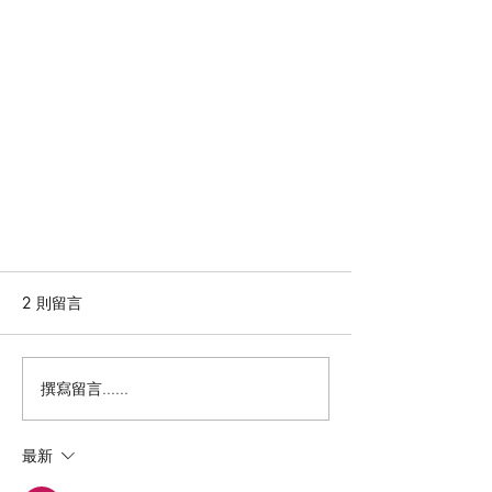
2 則留言
撰寫留言......
花不完 包月鮮花的成立及目標
最新