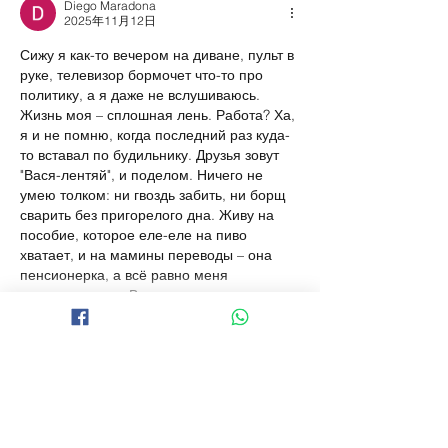
Diego Maradona
2025年11月12日
Сижу я как-то вечером на диване, пульт в 
руке, телевизор бормочет что-то про 
политику, а я даже не вслушиваюсь. 
Жизнь моя – сплошная лень. Работа? Ха, 
я и не помню, когда последний раз куда-
то вставал по будильнику. Друзья зовут 
"Вася-лентяй", и поделом. Ничего не 
умею толком: ни гвоздь забить, ни борщ 
сварить без пригорелого дна. Живу на 
пособие, которое еле-еле на пиво 
хватает, и на мамины переводы – она 
пенсионерка, а всё равно меня 
подкармливает. В тот день мама опять…
顯示更多
按讚
回覆
Roger Perez
2025年10月18日