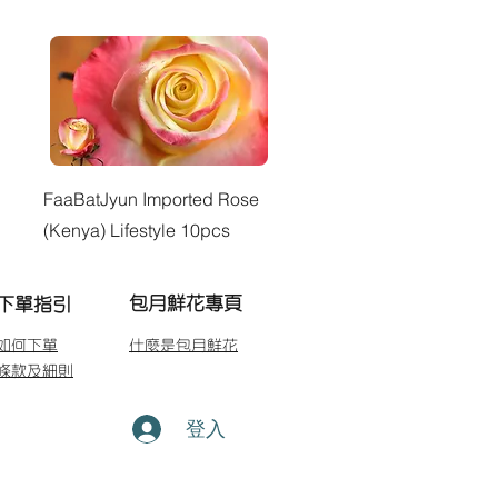
快速瀏覽
FaaBatJyun Imported Rose
(Kenya) Lifestyle 10pcs
包月鮮花專頁
下單指引
如何下單
什麼是包月鮮花
條款及細則
登入