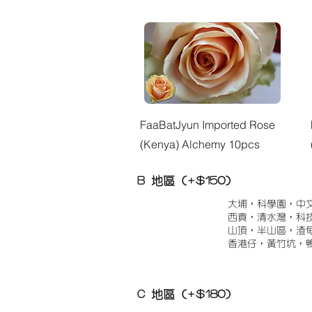
快速瀏覽
FaaBatJyun Imported Rose
(Kenya) Alchemy 10pcs
B 地區 (+$150)
大埔，科學園，中
西貢，清水灣，科
山頂，半山區，渣
香港仔，黃竹坑，
C 地區 (+$180)