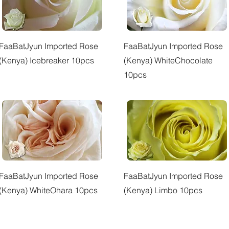
快速瀏覽
快速瀏覽
FaaBatJyun Imported Rose
FaaBatJyun Imported Rose
(Kenya) Icebreaker 10pcs
(Kenya) WhiteChocolate
10pcs
快速瀏覽
快速瀏覽
FaaBatJyun Imported Rose
FaaBatJyun Imported Rose
(Kenya) WhiteOhara 10pcs
(Kenya) Limbo 10pcs