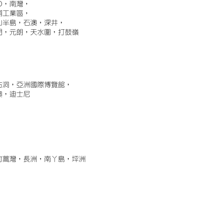
)，南灣，
埔工業區，
山半島，石澳，深井，
門，元朗，天水圍，打鼓嶺
古洞，亞洲國際博覽館，
澳，迪士尼
竹蒿灣，長洲，南丫島，坪洲