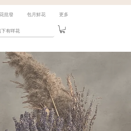
花批發
包月鮮花
更多