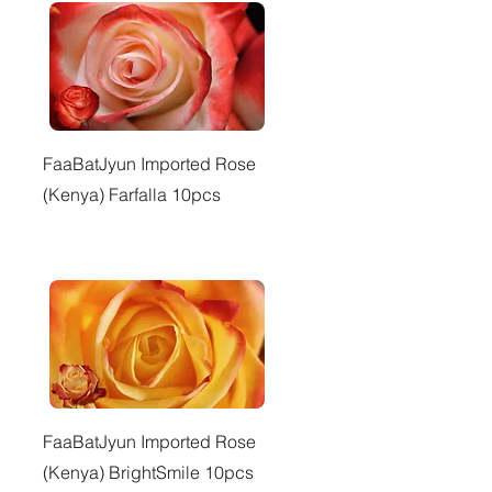
快速瀏覽
FaaBatJyun Imported Rose
(Kenya) Farfalla 10pcs
快速瀏覽
FaaBatJyun Imported Rose
(Kenya) BrightSmile 10pcs