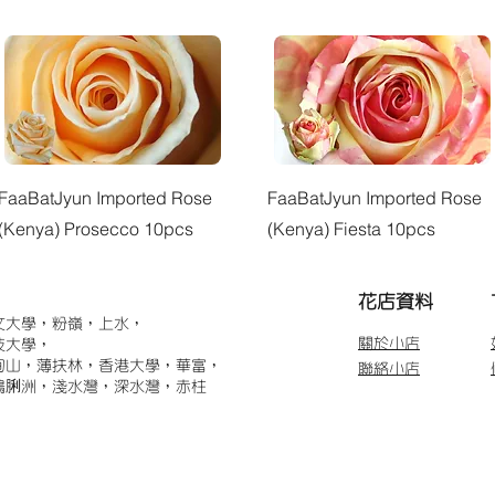
快速瀏覽
快速瀏覽
FaaBatJyun Imported Rose
FaaBatJyun Imported Rose
(Kenya) Prosecco 10pcs
(Kenya) Fiesta 10pcs
​花店資料
文大學，粉嶺，上水，
關於小店
技大學，
甸山，薄扶林，香港大學，華富，
聯絡小店
鴨脷洲，淺水灣，深水灣，赤柱