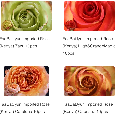
快速瀏覽
快速瀏覽
FaaBatJyun Imported Rose
FaaBatJyun Imported Rose
(Kenya) Zazu 10pcs
(Kenya) High&OrangeMagic
10pcs
快速瀏覽
快速瀏覽
FaaBatJyun Imported Rose
FaaBatJyun Imported Rose
(Kenya) Caraluna 10pcs
(Kenya) Capitano 10pcs