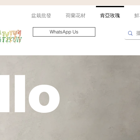
盆栽批發
荷蘭花材
肯亞玫瑰
鮮
WhatsApp Us
llo