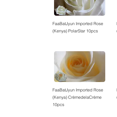
快速瀏覽
FaaBatJyun Imported Rose
(Kenya) PolarStar 10pcs
快速瀏覽
FaaBatJyun Imported Rose
(Kenya) CrèmedelaCrème
10pcs