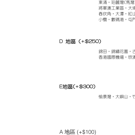
東涌，珀麗灣(馬灣
將軍澳工業區，大
舂坎角，大潭，紅
小欖，數碼港，屯
D 地區 (+$250)
錦田，錦繡花園，
香港國際機場，欣
E地區(+$300)
愉景灣，大嶼山，
A 地區 (+$100)