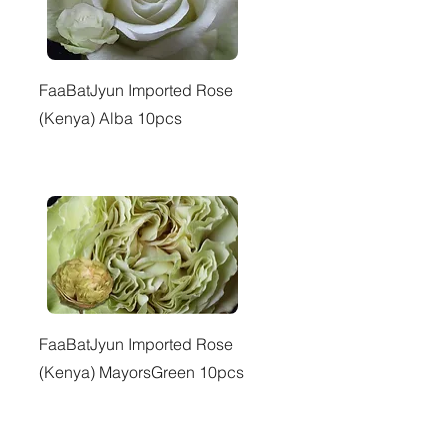
快速瀏覽
FaaBatJyun Imported Rose
(Kenya) Alba 10pcs
快速瀏覽
FaaBatJyun Imported Rose
(Kenya) MayorsGreen 10pcs