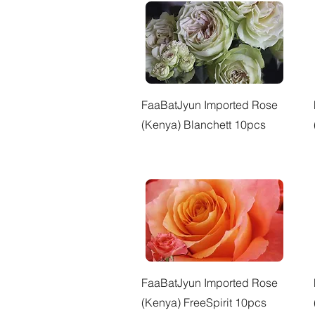
快速瀏覽
FaaBatJyun Imported Rose
(Kenya) Blanchett 10pcs
快速瀏覽
FaaBatJyun Imported Rose
(Kenya) FreeSpirit 10pcs