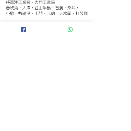
將軍澳工業區，大埔工業區，
舂坎角，大潭，紅山半島，石澳，深井，
小欖，數碼港，屯門，元朗，天水圍，打鼓嶺
D 地區 (+$250)
錦田，錦繡花園，古洞，亞洲國際博覽館，
香港國際機場，欣澳，迪士尼
E地區(+$300)
愉景灣，大嶼山，竹蒿灣，長洲，南丫島，坪
洲
A 地區 (+$100)
非以上地區
登入
Copyright @ 2021 FRAGRANT FLOWER.