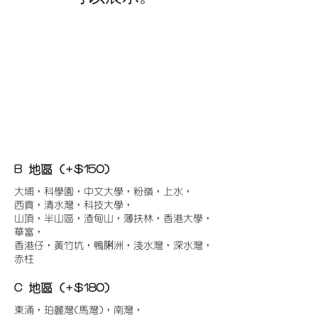
B 地區 (+$150)
大埔，科學園，中文大學，粉嶺，上水，
西貢，清水灣，科技大學，
山頂，半山區，渣甸山，薄扶林，香港大學，
華富，
香港仔，黃竹坑，鴨脷洲，淺水灣，深水灣，
赤柱
C 地區 (+$180)
東涌，珀麗灣(馬灣)，南灣，