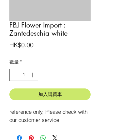
FBJ Flower Import :
Zantedeschia white
價
HK$0.00
格
數量
*
加入購買車
reference only, Please check with 
our customer service