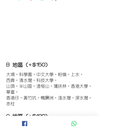
B 地區 (+$150)
大埔，科學園，中文大學，粉嶺，上水，
西貢，清水灣，科技大學，
山頂，半山區，渣甸山，薄扶林，香港大學，
華富，
香港仔，黃竹坑，鴨脷洲，淺水灣，深水灣，
赤柱
C 地區 (+$180)
東涌，珀麗灣(馬灣)，南灣，
將軍澳工業區，大埔工業區，
舂坎角，大潭，紅山半島，石澳，深井，