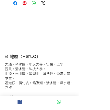
B 地區 (+$150)
大埔，科學園，中文大學，粉嶺，上水，
西貢，清水灣，科技大學，
山頂，半山區，渣甸山，薄扶林，香港大學，
華富，
香港仔，黃竹坑，鴨脷洲，淺水灣，深水灣，
赤柱
C 地區 (+$180)
東涌，珀麗灣(馬灣)，南灣，
將軍澳工業區，大埔工業區，