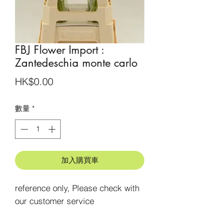
FBJ Flower Import :
Zantedeschia monte carlo
價
HK$0.00
格
數量
*
加入購買車
reference only, Please check with 
our customer service