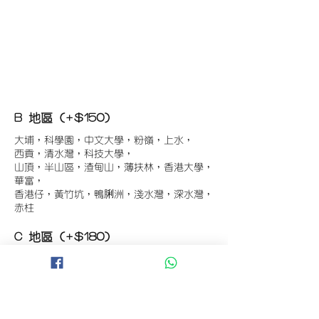
B 地區 (+$150)
大埔，科學園，中文大學，粉嶺，上水，
西貢，清水灣，科技大學，
山頂，半山區，渣甸山，薄扶林，香港大學，
華富，
香港仔，黃竹坑，鴨脷洲，淺水灣，深水灣，
赤柱
C 地區 (+$180)
東涌，珀麗灣(馬灣)，南灣，
將軍澳工業區，大埔工業區，
舂坎角，大潭，紅山半島，石澳，深井，
小欖，數碼港，屯門，元朗，天水圍，打鼓嶺