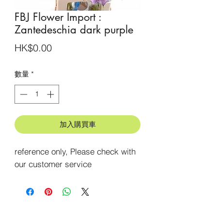
FBJ Flower Import :
Zantedeschia dark purple
價
HK$0.00
格
數量
*
加入購買車
reference only, Please check with 
our customer service