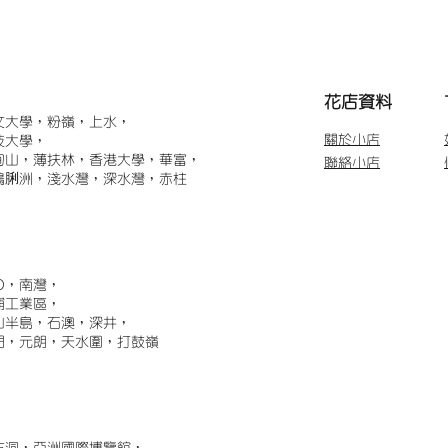
​花店資料
文大學，粉嶺，上水，
關於小店
技大學，
甸山，薄扶林，香港大學，華富，
聯絡小店
鴨脷洲，淺水灣，深水灣，赤柱
)，南灣，
埔工業區，
山半島，石澳，深井，
門，元朗，天水圍，打鼓嶺