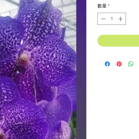
格
數量
*