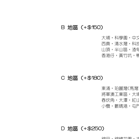
B 地區 (+$150)
大埔，科學園，中
西貢，清水灣，科
山頂，半山區，渣
香港仔，黃竹坑，
C 地區 (+$180)
東涌，珀麗灣(馬灣
將軍澳工業區，大
舂坎角，大潭，紅
小欖，數碼港，屯
D 地區 (+$250)