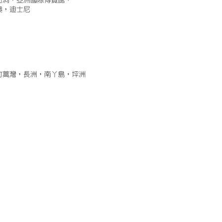
古洞，亞洲國際博覽館，
澳，迪士尼
竹蒿灣，長洲，南丫島，坪洲