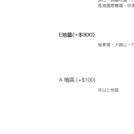
錦田，錦繡花園，
香港國際機場，欣
E地區(+$300)
愉景灣，大嶼山，
A 地區 (+$100)
非以上地區