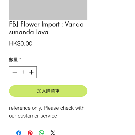
FBJ Flower Import : Vanda
sunanda lava
價
HK$0.00
格
數量
*
加入購買車
reference only, Please check with 
our customer service