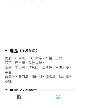
B 地區 (+$150)
大埔，科學園，中文大學，粉嶺，上水，
西貢，清水灣，科技大學，
山頂，半山區，渣甸山，薄扶林，香港大學，
華富，
香港仔，黃竹坑，鴨脷洲，淺水灣，深水灣，
赤柱
C 地區 (+$180)
東涌，珀麗灣(馬灣)，南灣，
將軍澳工業區，大埔工業區，
舂坎角，大潭，紅山半島，石澳，深井，