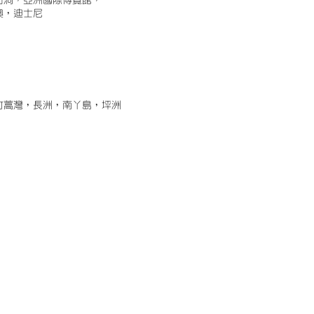
古洞，亞洲國際博覽館，
澳，迪士尼
竹蒿灣，長洲，南丫島，坪洲