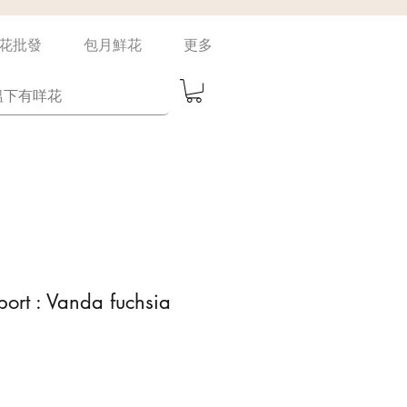
花批發
包月鮮花
更多
port : Vanda fuchsia