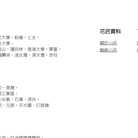
​花店資料
文大學，粉嶺，上水，
關於小店
技大學，
甸山，薄扶林，香港大學，華富，
聯絡小店
鴨脷洲，淺水灣，深水灣，赤柱
)，南灣，
埔工業區，
山半島，石澳，深井，
門，元朗，天水圍，打鼓嶺