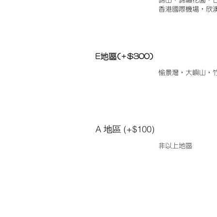
錦田，錦繡花園，
香港國際機場，欣
E地區(+$300)
愉景灣，大嶼山，
A 地區 (+$100)
非以上地區