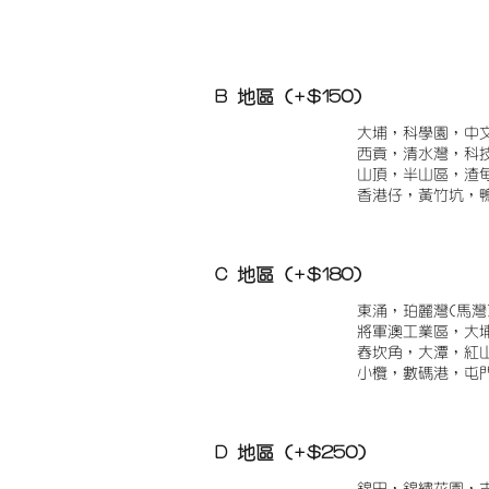
B 地區 (+$150)
大埔，科學園，中
西貢，清水灣，科
山頂，半山區，渣
香港仔，黃竹坑，
C 地區 (+$180)
東涌，珀麗灣(馬灣
將軍澳工業區，大
舂坎角，大潭，紅
小欖，數碼港，屯
D 地區 (+$250)