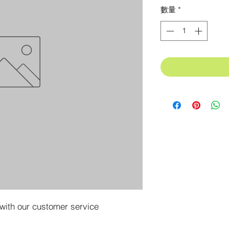
格
數量
*
 with our customer service