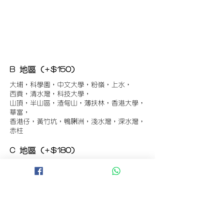
B 地區 (+$150)
大埔，科學園，中文大學，粉嶺，上水，
西貢，清水灣，科技大學，
山頂，半山區，渣甸山，薄扶林，香港大學，
華富，
香港仔，黃竹坑，鴨脷洲，淺水灣，深水灣，
赤柱
C 地區 (+$180)
東涌，珀麗灣(馬灣)，南灣，
將軍澳工業區，大埔工業區，
舂坎角，大潭，紅山半島，石澳，深井，
小欖，數碼港，屯門，元朗，天水圍，打鼓嶺
D 地區 (+$250)