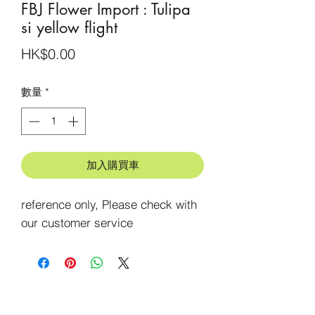
FBJ Flower Import : Tulipa
si yellow flight
價
HK$0.00
格
數量
*
加入購買車
reference only, Please check with 
our customer service