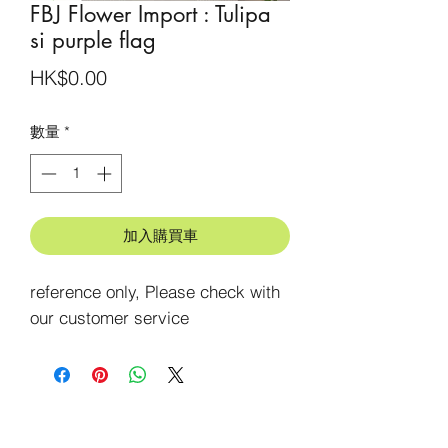
FBJ Flower Import : Tulipa
si purple flag
價
HK$0.00
格
數量
*
加入購買車
reference only, Please check with 
our customer service