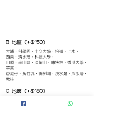
B 地區 (+$150)
大埔，科學園，中文大學，粉嶺，上水，
西貢，清水灣，科技大學，
山頂，半山區，渣甸山，薄扶林，香港大學，
華富，
香港仔，黃竹坑，鴨脷洲，淺水灣，深水灣，
赤柱
C 地區 (+$180)
東涌，珀麗灣(馬灣)，南灣，
將軍澳工業區，大埔工業區，
舂坎角，大潭，紅山半島，石澳，深井，
小欖，數碼港，屯門，元朗，天水圍，打鼓嶺
D 地區 (+$250)