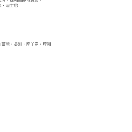
古洞，亞洲國際博覽館，
澳，迪士尼
竹蒿灣，長洲，南丫島，坪洲