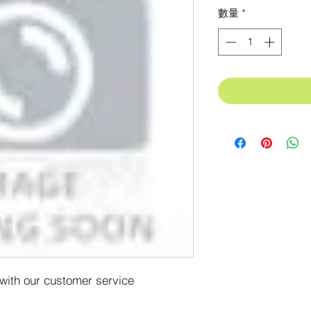
格
數量
*
 with our customer service