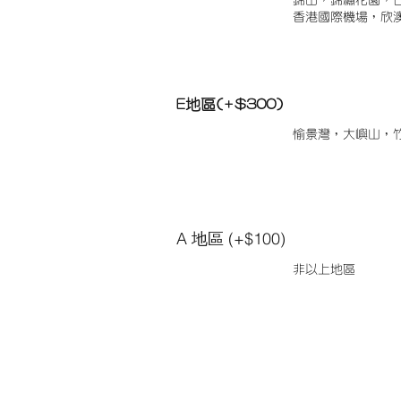
錦田，錦繡花園，
香港國際機場，欣
E地區(+$300)
愉景灣，大嶼山，
A 地區 (+$100)
非以上地區