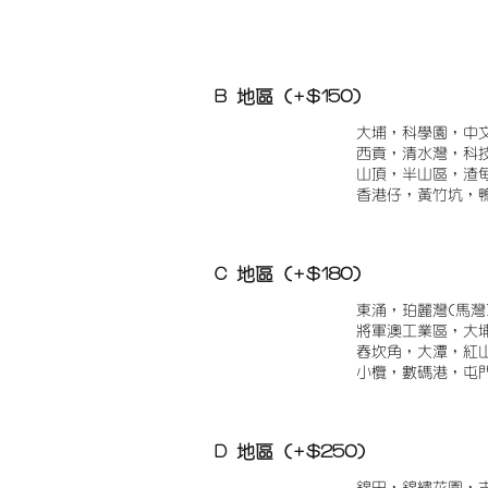
B 地區 (+$150)
大埔，科學園，中
西貢，清水灣，科
山頂，半山區，渣
香港仔，黃竹坑，
C 地區 (+$180)
東涌，珀麗灣(馬灣
將軍澳工業區，大
舂坎角，大潭，紅
小欖，數碼港，屯
D 地區 (+$250)