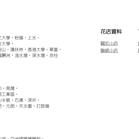
​花店資料
文大學，粉嶺，上水，
關於小店
技大學，
甸山，薄扶林，香港大學，華富，
聯絡小店
鴨脷洲，淺水灣，深水灣，赤柱
)，南灣，
埔工業區，
山半島，石澳，深井，
門，元朗，天水圍，打鼓嶺