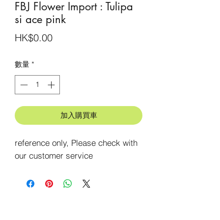
FBJ Flower Import : Tulipa
si ace pink
價
HK$0.00
格
數量
*
加入購買車
reference only, Please check with 
our customer service