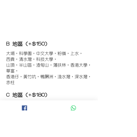
B 地區 (+$150)
大埔，科學園，中文大學，粉嶺，上水，
西貢，清水灣，科技大學，
山頂，半山區，渣甸山，薄扶林，香港大學，
華富，
香港仔，黃竹坑，鴨脷洲，淺水灣，深水灣，
赤柱
C 地區 (+$180)
東涌，珀麗灣(馬灣)，南灣，
將軍澳工業區，大埔工業區，
舂坎角，大潭，紅山半島，石澳，深井，
小欖，數碼港，屯門，元朗，天水圍，打鼓嶺
D 地區 (+$250)