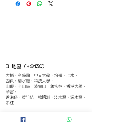
B 地區 (+$150)
大埔，科學園，中文大學，粉嶺，上水，
西貢，清水灣，科技大學，
山頂，半山區，渣甸山，薄扶林，香港大學，
華富，
香港仔，黃竹坑，鴨脷洲，淺水灣，深水灣，
赤柱
C 地區 (+$180)
東涌，珀麗灣(馬灣)，南灣，
將軍澳工業區，大埔工業區，