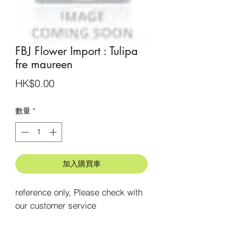
FBJ Flower Import : Tulipa
fre maureen
價
HK$0.00
格
數量
*
加入購買車
reference only, Please check with 
our customer service