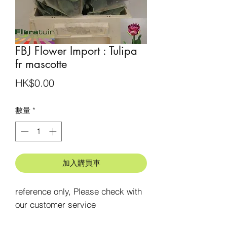
FBJ Flower Import : Tulipa
fr mascotte
價
HK$0.00
格
數量
*
加入購買車
reference only, Please check with 
our customer service