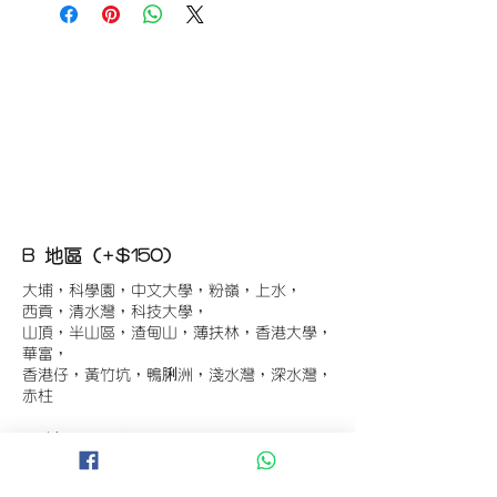
B 地區 (+$150)
大埔，科學園，中文大學，粉嶺，上水，
西貢，清水灣，科技大學，
山頂，半山區，渣甸山，薄扶林，香港大學，
華富，
香港仔，黃竹坑，鴨脷洲，淺水灣，深水灣，
赤柱
C 地區 (+$180)
東涌，珀麗灣(馬灣)，南灣，
將軍澳工業區，大埔工業區，