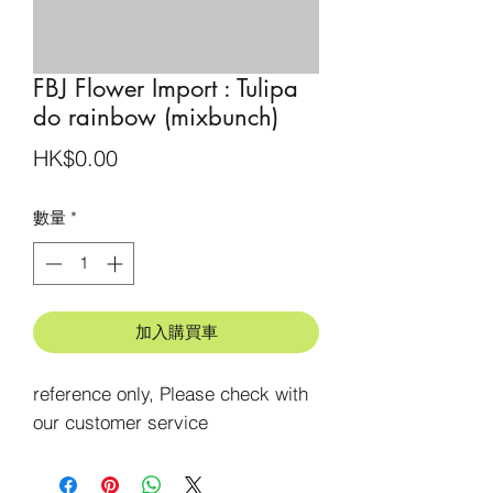
FBJ Flower Import : Tulipa
do rainbow (mixbunch)
價
HK$0.00
格
數量
*
加入購買車
reference only, Please check with 
our customer service