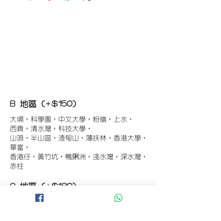
B 地區 (+$150)
大埔，科學園，中文大學，粉嶺，上水，
西貢，清水灣，科技大學，
山頂，半山區，渣甸山，薄扶林，香港大學，
華富，
香港仔，黃竹坑，鴨脷洲，淺水灣，深水灣，
赤柱
C 地區 (+$180)
東涌，珀麗灣(馬灣)，南灣，
將軍澳工業區，大埔工業區，
舂坎角，大潭，紅山半島，石澳，深井，