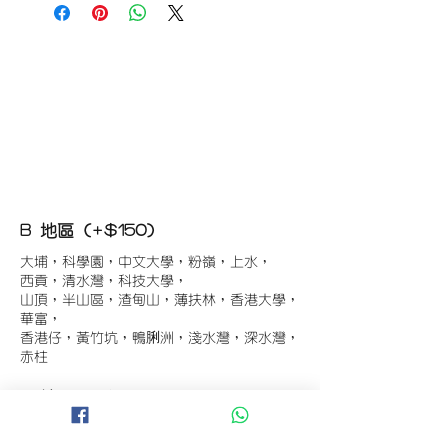
B 地區 (+$150)
大埔，科學園，中文大學，粉嶺，上水，
西貢，清水灣，科技大學，
山頂，半山區，渣甸山，薄扶林，香港大學，
華富，
香港仔，黃竹坑，鴨脷洲，淺水灣，深水灣，
赤柱
C 地區 (+$180)
東涌，珀麗灣(馬灣)，南灣，
將軍澳工業區，大埔工業區，