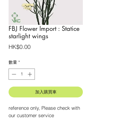
FBJ Flower Import : Statice
starlight wings
價
HK$0.00
格
數量
*
加入購買車
reference only, Please check with 
our customer service