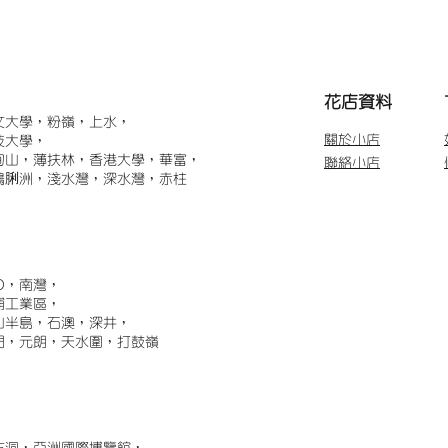
​花店資料
文大學，粉嶺，上水，
關於小店
技大學，
甸山，薄扶林，香港大學，華富，
聯絡小店
鴨脷洲，淺水灣，深水灣，赤柱
)，南灣，
埔工業區，
山半島，石澳，深井，
門，元朗，天水圍，打鼓嶺