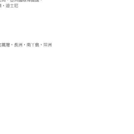
古洞，亞洲國際博覽館，
澳，迪士尼
竹蒿灣，長洲，南丫島，坪洲