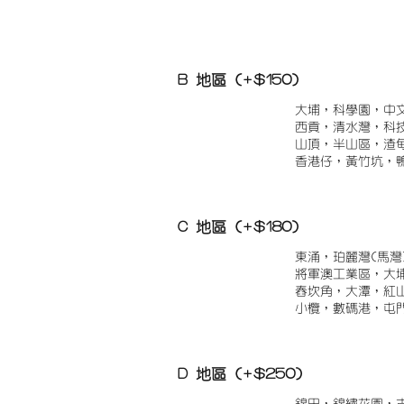
B 地區 (+$150)
大埔，科學園，中
西貢，清水灣，科
山頂，半山區，渣
香港仔，黃竹坑，
C 地區 (+$180)
東涌，珀麗灣(馬灣
將軍澳工業區，大
舂坎角，大潭，紅
小欖，數碼港，屯
D 地區 (+$250)