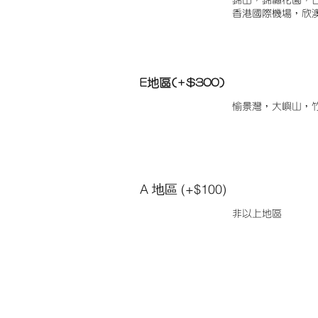
錦田，錦繡花園，
香港國際機場，欣
E地區(+$300)
愉景灣，大嶼山，
A 地區 (+$100)
非以上地區