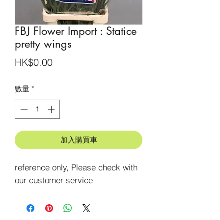
FBJ Flower Import : Statice
pretty wings
價
HK$0.00
格
數量
*
加入購買車
reference only, Please check with 
our customer service