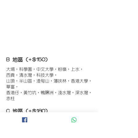
B 地區 (+$150)
大埔，科學園，中文大學，粉嶺，上水，
西貢，清水灣，科技大學，
山頂，半山區，渣甸山，薄扶林，香港大學，
華富，
香港仔，黃竹坑，鴨脷洲，淺水灣，深水灣，
赤柱
C 地區 (+$180)
東涌，珀麗灣(馬灣)，南灣，
將軍澳工業區，大埔工業區，
舂坎角，大潭，紅山半島，石澳，深井，