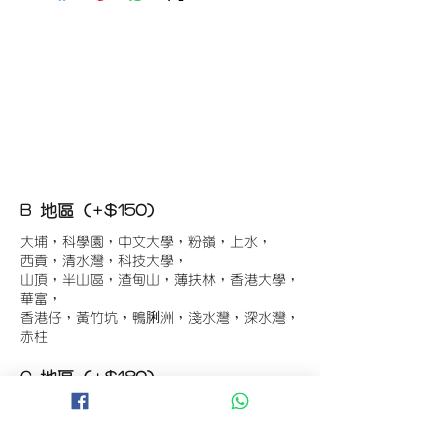
B 地區 (+$150)
大埔，科學園，中文大學，粉嶺，上水，
西貢，清水灣，科技大學，
山頂，半山區，渣甸山，薄扶林，香港大學，
華富，
香港仔，黃竹坑，鴨脷洲，淺水灣，深水灣，
赤柱
C 地區 (+$180)
東涌，珀麗灣(馬灣)，南灣，
將軍澳工業區，大埔工業區，
舂坎角，大潭，紅山半島，石澳，深井，