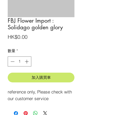
FBJ Flower Import :
Solidago golden glory
價
HK$0.00
格
數量
*
加入購買車
reference only, Please check with 
our customer service