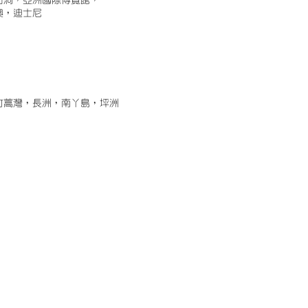
古洞，亞洲國際博覽館，
澳，迪士尼
竹蒿灣，長洲，南丫島，坪洲