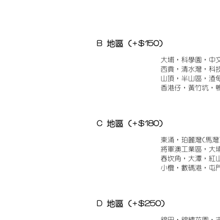
B 地區 (+$150)
大埔，科學園，中
西貢，清水灣，科
山頂，半山區，渣
香港仔，黃竹坑，
C 地區 (+$180)
東涌，珀麗灣(馬灣
將軍澳工業區，大
舂坎角，大潭，紅
小欖，數碼港，屯
D 地區 (+$250)