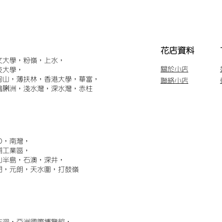
​花店資料
文大學，粉嶺，上水，
關於小店
技大學，
甸山，薄扶林，香港大學，華富，
聯絡小店
鴨脷洲，淺水灣，深水灣，赤柱
)，南灣，
埔工業區，
山半島，石澳，深井，
門，元朗，天水圍，打鼓嶺