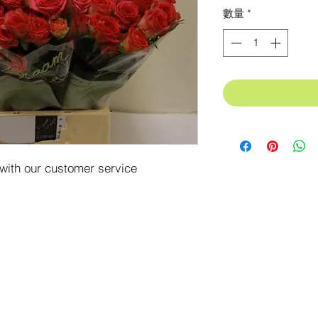
格
數量
*
 with our customer service