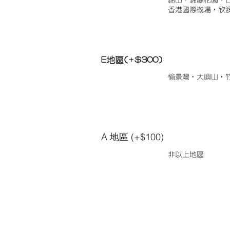
錦田，錦繡花園，
香港國際機場，欣
E地區(+$300)
愉景灣，大嶼山，
A 地區 (+$100)
非以上地區