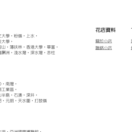
​花店資料
文大學，粉嶺，上水，
關於小店
技大學，
甸山，薄扶林，香港大學，華富，
聯絡小店
鴨脷洲，淺水灣，深水灣，赤柱
)，南灣，
埔工業區，
山半島，石澳，深井，
門，元朗，天水圍，打鼓嶺