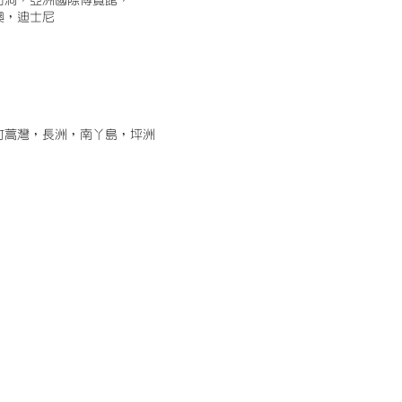
古洞，亞洲國際博覽館，
澳，迪士尼
竹蒿灣，長洲，南丫島，坪洲