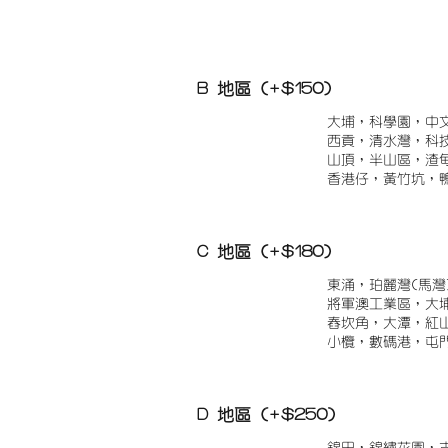
B 地區 (+$150)
大埔，科學園，中
西貢，清水灣，科
山頂，半山區，渣
香港仔，黃竹坑，
C 地區 (+$180)
東涌，珀麗灣(馬灣
將軍澳工業區，大
舂坎角，大潭，紅
小欖，數碼港，屯
D 地區 (+$250)