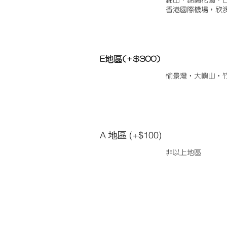
錦田，錦繡花園，
香港國際機場，欣
E地區(+$300)
愉景灣，大嶼山，
A 地區 (+$100)
非以上地區