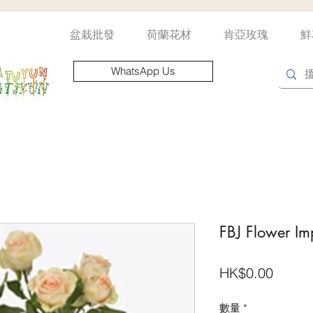
盆栽批發
荷蘭花材
肯亞玫瑰
鮮
WhatsApp Us
FBJ Flower Im
價
HK$0.00
格
數量
*