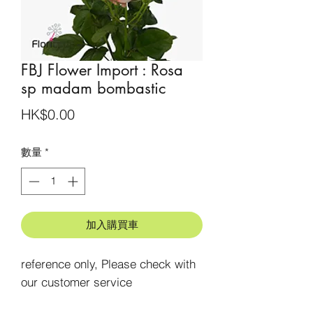
FBJ Flower Import : Rosa
sp madam bombastic
價
HK$0.00
格
數量
*
加入購買車
reference only, Please check with 
our customer service