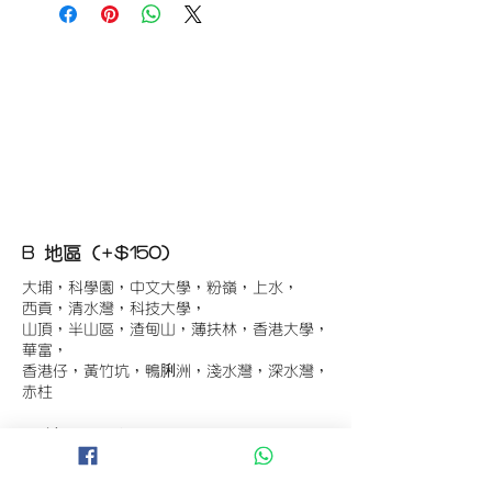
B 地區 (+$150)
大埔，科學園，中文大學，粉嶺，上水，
西貢，清水灣，科技大學，
山頂，半山區，渣甸山，薄扶林，香港大學，
華富，
香港仔，黃竹坑，鴨脷洲，淺水灣，深水灣，
赤柱
C 地區 (+$180)
東涌，珀麗灣(馬灣)，南灣，
將軍澳工業區，大埔工業區，