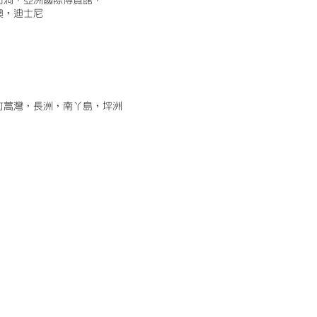
古洞，亞洲國際博覽館，
澳，迪士尼
竹蒿灣，長洲，南丫島，坪洲