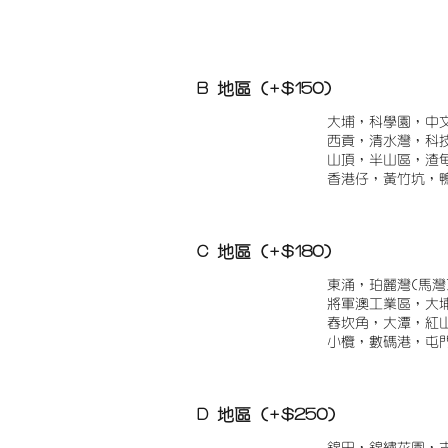
B 地區 (+$150)
大埔，科學園，中
西貢，清水灣，科
山頂，半山區，渣
香港仔，黃竹坑，
C 地區 (+$180)
東涌，珀麗灣(馬灣
將軍澳工業區，大
舂坎角，大潭，紅
小欖，數碼港，屯
D 地區 (+$250)