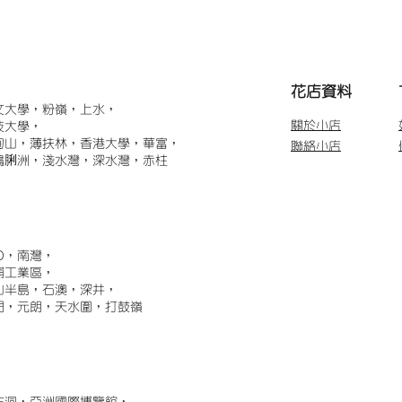
​花店資料
文大學，粉嶺，上水，
關於小店
技大學，
甸山，薄扶林，香港大學，華富，
聯絡小店
鴨脷洲，淺水灣，深水灣，赤柱
)，南灣，
埔工業區，
山半島，石澳，深井，
門，元朗，天水圍，打鼓嶺