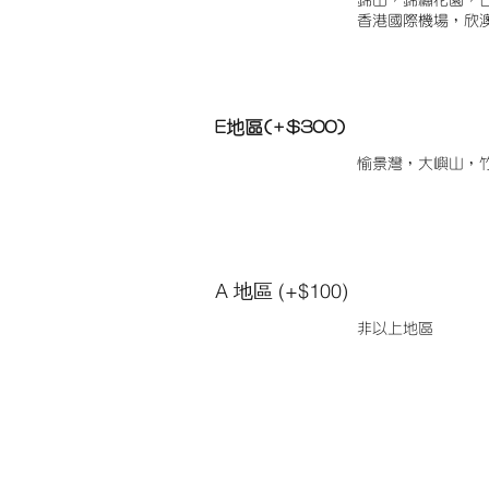
錦田，錦繡花園，
香港國際機場，欣
E地區(+$300)
愉景灣，大嶼山，
A 地區 (+$100)
非以上地區