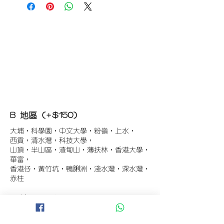
B 地區 (+$150)
大埔，科學園，中文大學，粉嶺，上水，
西貢，清水灣，科技大學，
山頂，半山區，渣甸山，薄扶林，香港大學，
華富，
香港仔，黃竹坑，鴨脷洲，淺水灣，深水灣，
赤柱
C 地區 (+$180)
東涌，珀麗灣(馬灣)，南灣，
將軍澳工業區，大埔工業區，