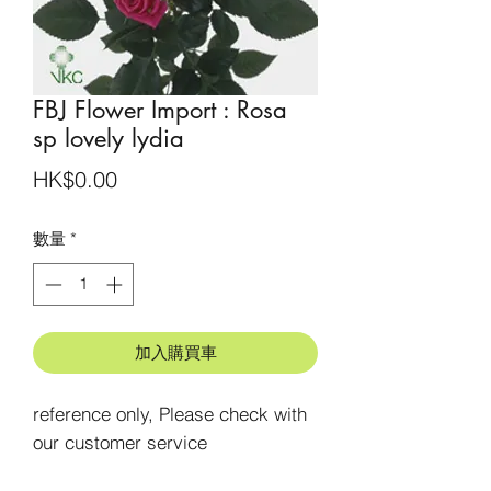
FBJ Flower Import : Rosa
sp lovely lydia
價
HK$0.00
格
數量
*
加入購買車
reference only, Please check with 
our customer service