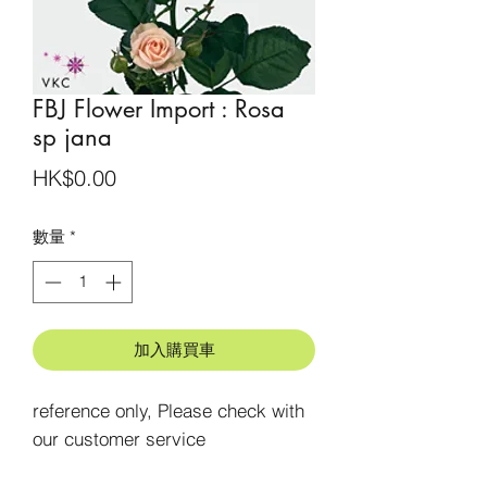
FBJ Flower Import : Rosa
sp jana
價
HK$0.00
格
數量
*
加入購買車
reference only, Please check with 
our customer service