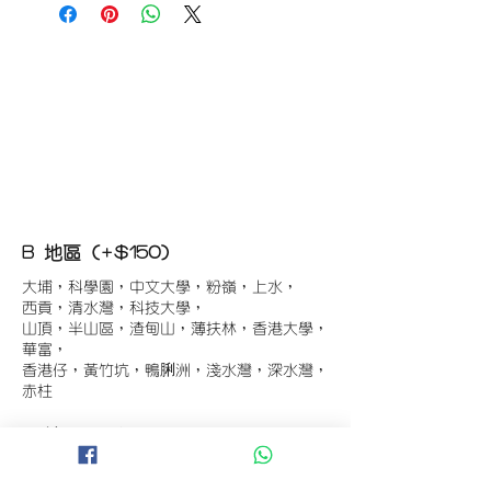
B 地區 (+$150)
大埔，科學園，中文大學，粉嶺，上水，
西貢，清水灣，科技大學，
山頂，半山區，渣甸山，薄扶林，香港大學，
華富，
香港仔，黃竹坑，鴨脷洲，淺水灣，深水灣，
赤柱
C 地區 (+$180)
東涌，珀麗灣(馬灣)，南灣，
將軍澳工業區，大埔工業區，