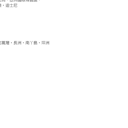
古洞，亞洲國際博覽館，
澳，迪士尼
竹蒿灣，長洲，南丫島，坪洲