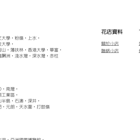
​花店資料
文大學，粉嶺，上水，
關於小店
技大學，
甸山，薄扶林，香港大學，華富，
聯絡小店
鴨脷洲，淺水灣，深水灣，赤柱
)，南灣，
埔工業區，
山半島，石澳，深井，
門，元朗，天水圍，打鼓嶺