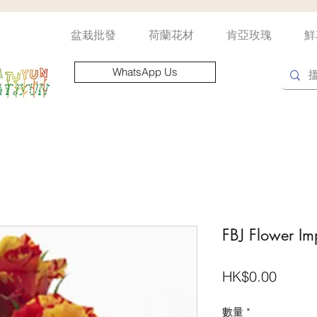
盆栽批發
荷蘭花材
肯亞玫瑰
鮮
WhatsApp Us
FBJ Flower Imp
價
HK$0.00
格
數量
*