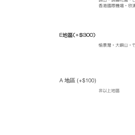
錦田，錦繡花園，
香港國際機場，欣
E地區(+$300)
愉景灣，大嶼山，
A 地區 (+$100)
非以上地區