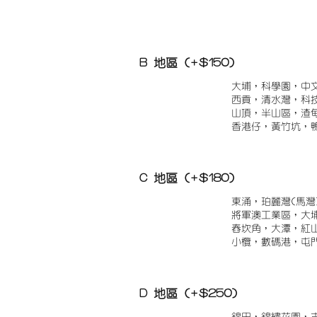
B 地區 (+$150)
大埔，科學園，中
西貢，清水灣，科
山頂，半山區，渣
香港仔，黃竹坑，
C 地區 (+$180)
東涌，珀麗灣(馬灣
將軍澳工業區，大
舂坎角，大潭，紅
小欖，數碼港，屯
D 地區 (+$250)