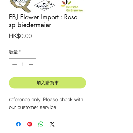
FBJ Flower Import : Rosa
sp biedermeier
價
HK$0.00
格
數量
*
加入購買車
reference only, Please check with 
our customer service