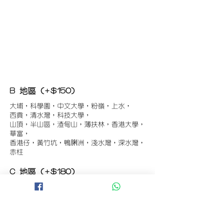
B 地區 (+$150)
大埔，科學園，中文大學，粉嶺，上水，
西貢，清水灣，科技大學，
山頂，半山區，渣甸山，薄扶林，香港大學，
華富，
香港仔，黃竹坑，鴨脷洲，淺水灣，深水灣，
赤柱
C 地區 (+$180)
東涌，珀麗灣(馬灣)，南灣，
將軍澳工業區，大埔工業區，
舂坎角，大潭，紅山半島，石澳，深井，
小欖，數碼港，屯門，元朗，天水圍，打鼓嶺