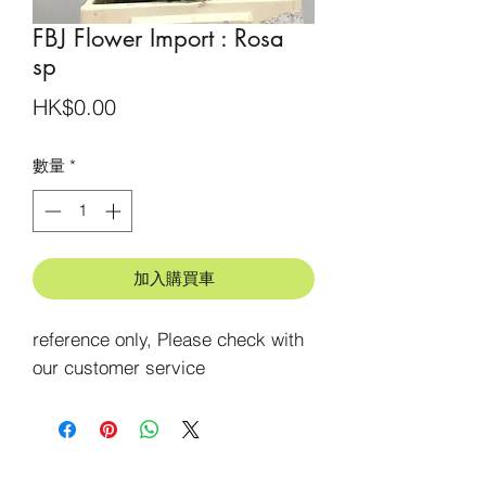
FBJ Flower Import : Rosa
sp
價
HK$0.00
格
數量
*
加入購買車
reference only, Please check with 
our customer service