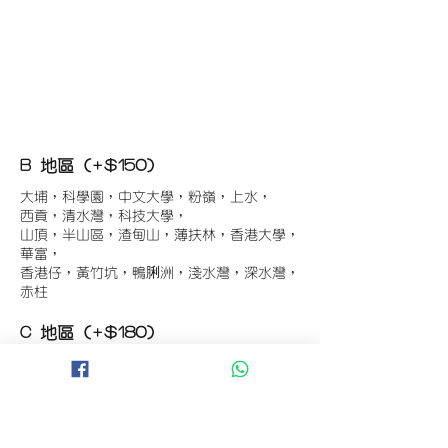
B 地區 (+$150)
大埔，科學園，中文大學，粉嶺，上水，
西貢，清水灣，科技大學，
山頂，半山區，渣甸山，薄扶林，香港大學，
華富，
香港仔，黃竹坑，鴨脷洲，淺水灣，深水灣，
赤柱
C 地區 (+$180)
東涌，珀麗灣(馬灣)，南灣，
將軍澳工業區，大埔工業區，
舂坎角，大潭，紅山半島，石澳，深井，
小欖，數碼港，屯門，元朗，天水圍，打鼓嶺