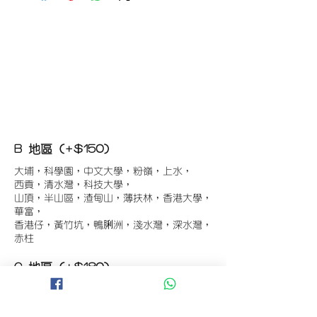
B 地區 (+$150)
大埔，科學園，中文大學，粉嶺，上水，
西貢，清水灣，科技大學，
山頂，半山區，渣甸山，薄扶林，香港大學，
華富，
香港仔，黃竹坑，鴨脷洲，淺水灣，深水灣，
赤柱
C 地區 (+$180)
東涌，珀麗灣(馬灣)，南灣，
將軍澳工業區，大埔工業區，
舂坎角，大潭，紅山半島，石澳，深井，