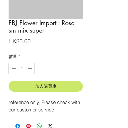
FBJ Flower Import : Rosa
sm mix super
價
HK$0.00
格
數量
*
加入購買車
reference only, Please check with 
our customer service