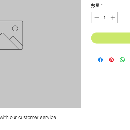
格
數量
*
 with our customer service