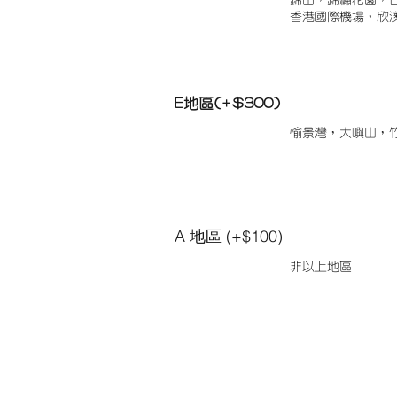
錦田，錦繡花園，
香港國際機場，欣
E地區(+$300)
愉景灣，大嶼山，
A 地區 (+$100)
非以上地區