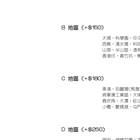
B 地區 (+$150)
大埔，科學園，中
西貢，清水灣，科
山頂，半山區，渣
香港仔，黃竹坑，
C 地區 (+$180)
東涌，珀麗灣(馬灣
將軍澳工業區，大
舂坎角，大潭，紅
小欖，數碼港，屯
D 地區 (+$250)