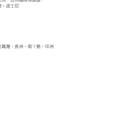
古洞，亞洲國際博覽館，
澳，迪士尼
竹蒿灣，長洲，南丫島，坪洲