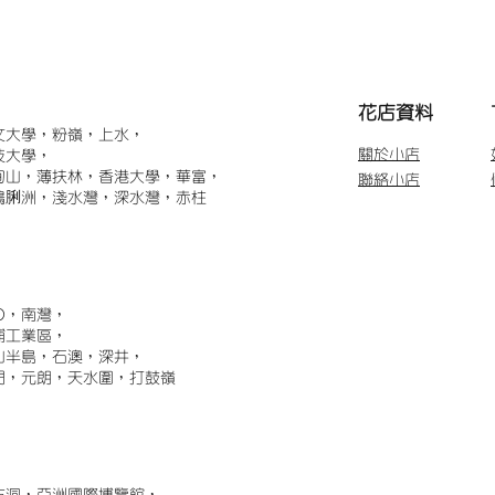
​花店資料
文大學，粉嶺，上水，
關於小店
技大學，
甸山，薄扶林，香港大學，華富，
聯絡小店
鴨脷洲，淺水灣，深水灣，赤柱
)，南灣，
埔工業區，
山半島，石澳，深井，
門，元朗，天水圍，打鼓嶺