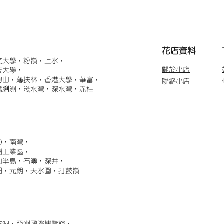
​花店資料
文大學，粉嶺，上水，
關於小店
技大學，
甸山，薄扶林，香港大學，華富，
聯絡小店
鴨脷洲，淺水灣，深水灣，赤柱
)，南灣，
埔工業區，
山半島，石澳，深井，
門，元朗，天水圍，打鼓嶺