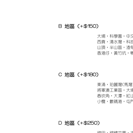
B 地區 (+$150)
大埔，科學園，中
西貢，清水灣，科
山頂，半山區，渣
香港仔，黃竹坑，
C 地區 (+$180)
東涌，珀麗灣(馬灣
將軍澳工業區，大
舂坎角，大潭，紅
小欖，數碼港，屯
D 地區 (+$250)