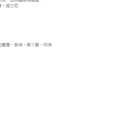
古洞，亞洲國際博覽館，
澳，迪士尼
竹蒿灣，長洲，南丫島，坪洲