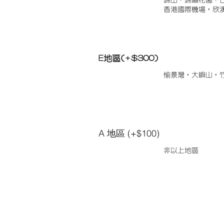
錦田，錦繡花園，
香港國際機場，欣
E地區(+$300)
愉景灣，大嶼山，
A 地區 (+$100)
非以上地區