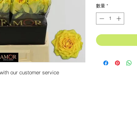
格
數量
*
 with our customer service