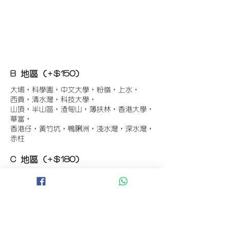
B 地區 (+$150)
大埔，科學園，中文大學，粉嶺，上水，
西貢，清水灣，科技大學，
山頂，半山區，渣甸山，薄扶林，香港大學，
華富，
香港仔，黃竹坑，鴨脷洲，淺水灣，深水灣，
赤柱
C 地區 (+$180)
東涌，珀麗灣(馬灣)，南灣，
將軍澳工業區，大埔工業區，
舂坎角，大潭，紅山半島，石澳，深井，
小欖，數碼港，屯門，元朗，天水圍，打鼓嶺
D 地區 (+$250)