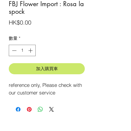
FBJ Flower Import : Rosa la
spock
價
HK$0.00
格
數量
*
加入購買車
reference only, Please check with 
our customer service