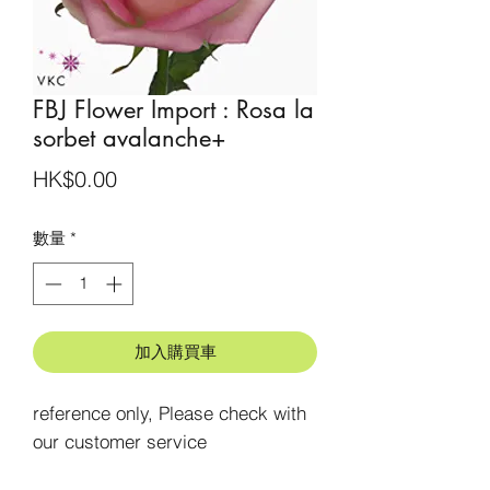
FBJ Flower Import : Rosa la
sorbet avalanche+
價
HK$0.00
格
數量
*
加入購買車
reference only, Please check with 
our customer service