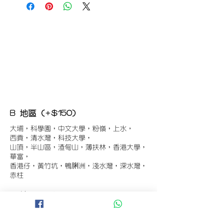
B 地區 (+$150)
大埔，科學園，中文大學，粉嶺，上水，
西貢，清水灣，科技大學，
山頂，半山區，渣甸山，薄扶林，香港大學，
華富，
香港仔，黃竹坑，鴨脷洲，淺水灣，深水灣，
赤柱
C 地區 (+$180)
東涌，珀麗灣(馬灣)，南灣，
將軍澳工業區，大埔工業區，