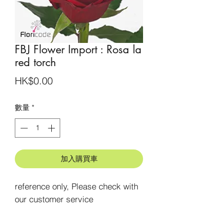
FBJ Flower Import : Rosa la
red torch
價
HK$0.00
格
數量
*
加入購買車
reference only, Please check with 
our customer service