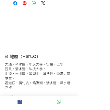
B 地區 (+$150)
大埔，科學園，中文大學，粉嶺，上水，
西貢，清水灣，科技大學，
山頂，半山區，渣甸山，薄扶林，香港大學，
華富，
香港仔，黃竹坑，鴨脷洲，淺水灣，深水灣，
赤柱
C 地區 (+$180)
東涌，珀麗灣(馬灣)，南灣，
將軍澳工業區，大埔工業區，