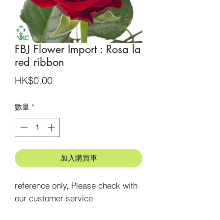
FBJ Flower Import : Rosa la
red ribbon
價
HK$0.00
格
數量
*
加入購買車
reference only, Please check with 
our customer service