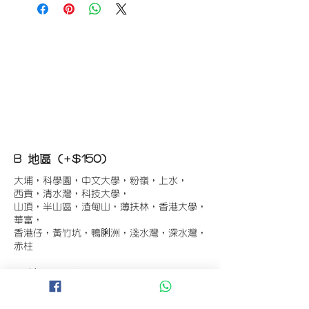
B 地區 (+$150)
大埔，科學園，中文大學，粉嶺，上水，
西貢，清水灣，科技大學，
山頂，半山區，渣甸山，薄扶林，香港大學，
華富，
香港仔，黃竹坑，鴨脷洲，淺水灣，深水灣，
赤柱
C 地區 (+$180)
東涌，珀麗灣(馬灣)，南灣，
將軍澳工業區，大埔工業區，