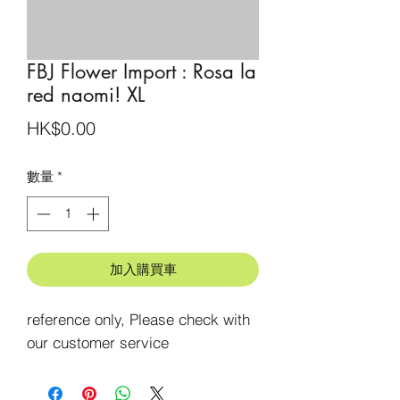
FBJ Flower Import : Rosa la
red naomi! XL
價
HK$0.00
格
數量
*
加入購買車
reference only, Please check with 
our customer service