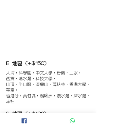
B 地區 (+$150)
大埔，科學園，中文大學，粉嶺，上水，
西貢，清水灣，科技大學，
山頂，半山區，渣甸山，薄扶林，香港大學，
華富，
香港仔，黃竹坑，鴨脷洲，淺水灣，深水灣，
赤柱
C 地區 (+$180)
東涌，珀麗灣(馬灣)，南灣，
將軍澳工業區，大埔工業區，
舂坎角，大潭，紅山半島，石澳，深井，