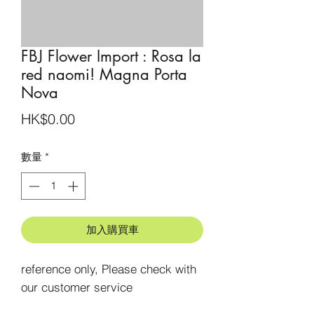
FBJ Flower Import : Rosa la
red naomi! Magna Porta
Nova
價
HK$0.00
格
數量
*
加入購買車
reference only, Please check with 
our customer service