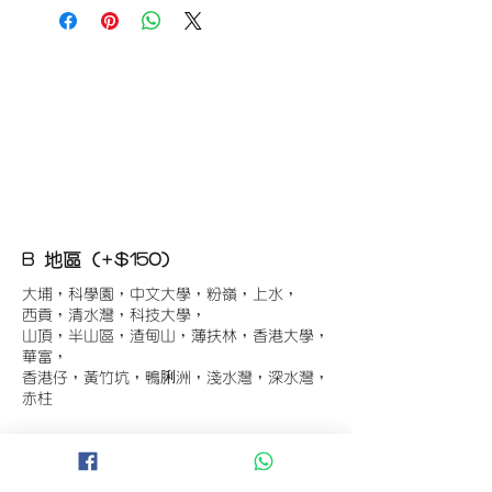
B 地區 (+$150)
大埔，科學園，中文大學，粉嶺，上水，
西貢，清水灣，科技大學，
山頂，半山區，渣甸山，薄扶林，香港大學，
華富，
香港仔，黃竹坑，鴨脷洲，淺水灣，深水灣，
赤柱
C 地區 (+$180)
東涌，珀麗灣(馬灣)，南灣，