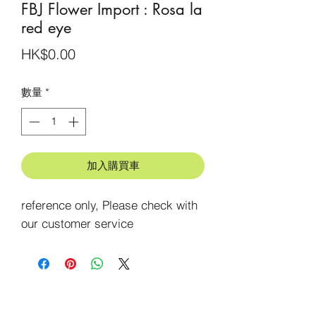
FBJ Flower Import : Rosa la
red eye
價
HK$0.00
格
數量
*
加入購買車
reference only, Please check with 
our customer service