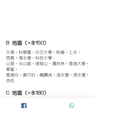
B 地區 (+$150)
大埔，科學園，中文大學，粉嶺，上水，
西貢，清水灣，科技大學，
山頂，半山區，渣甸山，薄扶林，香港大學，
華富，
香港仔，黃竹坑，鴨脷洲，淺水灣，深水灣，
赤柱
C 地區 (+$180)
東涌，珀麗灣(馬灣)，南灣，
將軍澳工業區，大埔工業區，
舂坎角，大潭，紅山半島，石澳，深井，
小欖，數碼港，屯門，元朗，天水圍，打鼓嶺
D 地區 (+$250)