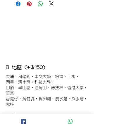
B 地區 (+$150)
大埔，科學園，中文大學，粉嶺，上水，
西貢，清水灣，科技大學，
山頂，半山區，渣甸山，薄扶林，香港大學，
華富，
香港仔，黃竹坑，鴨脷洲，淺水灣，深水灣，
赤柱
C 地區 (+$180)
東涌，珀麗灣(馬灣)，南灣，
將軍澳工業區，大埔工業區，