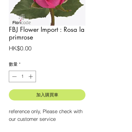
FBJ Flower Import : Rosa la
primrose
價
HK$0.00
格
數量
*
加入購買車
reference only, Please check with 
our customer service