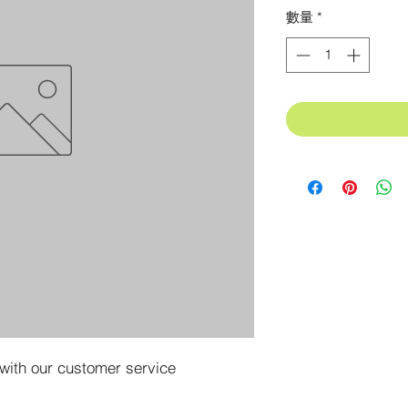
格
數量
*
 with our customer service