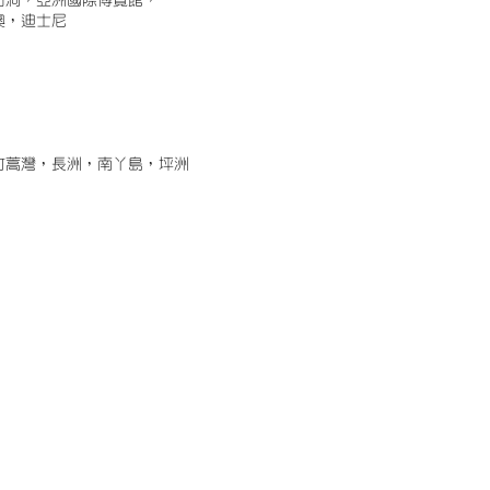
古洞，亞洲國際博覽館，
澳，迪士尼
竹蒿灣，長洲，南丫島，坪洲