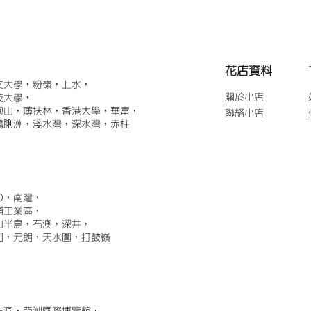
​花店資料
文大學，粉嶺，上水，
關於小店
技大學，
甸山，薄扶林，香港大學，華富，
聯絡小店
鴨脷洲，淺水灣，深水灣，赤柱
)，南灣，
埔工業區，
山半島，石澳，深井，
門，元朗，天水圍，打鼓嶺