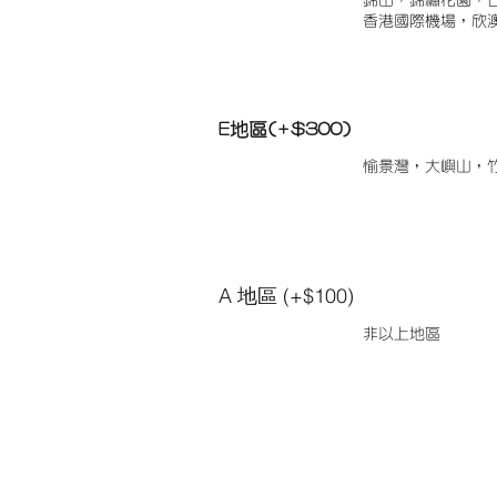
錦田，錦繡花園，
香港國際機場，欣
E地區(+$300)
愉景灣，大嶼山，
A 地區 (+$100)
非以上地區