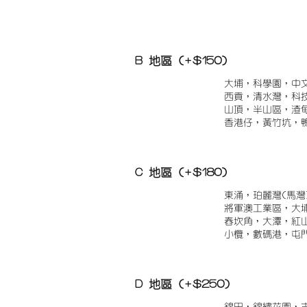
B 地區 (+$150)
大埔，科學園，中
西貢，清水灣，科
山頂，半山區，渣
香港仔，黃竹坑，
C 地區 (+$180)
東涌，珀麗灣(馬灣
將軍澳工業區，大
舂坎角，大潭，紅
小欖，數碼港，屯
D 地區 (+$250)