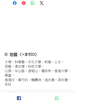
B 地區 (+$150)
大埔，科學園，中文大學，粉嶺，上水，
西貢，清水灣，科技大學，
山頂，半山區，渣甸山，薄扶林，香港大學，
華富，
香港仔，黃竹坑，鴨脷洲，淺水灣，深水灣，
赤柱
C 地區 (+$180)
東涌，珀麗灣(馬灣)，南灣，
將軍澳工業區，大埔工業區，