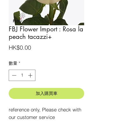
FBJ Flower Import : Rosa la
peach tacazzi+
價
HK$0.00
格
數量
*
加入購買車
reference only, Please check with 
our customer service