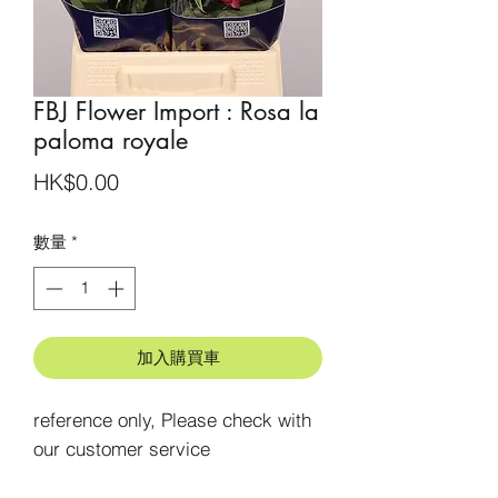
FBJ Flower Import : Rosa la
paloma royale
價
HK$0.00
格
數量
*
加入購買車
reference only, Please check with 
our customer service