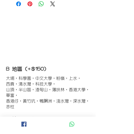
B 地區 (+$150)
大埔，科學園，中文大學，粉嶺，上水，
西貢，清水灣，科技大學，
山頂，半山區，渣甸山，薄扶林，香港大學，
華富，
香港仔，黃竹坑，鴨脷洲，淺水灣，深水灣，
赤柱
C 地區 (+$180)
東涌，珀麗灣(馬灣)，南灣，
將軍澳工業區，大埔工業區，